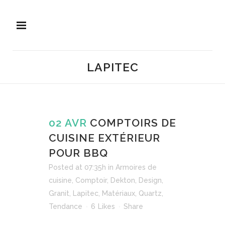
LAPITEC
02 AVR
COMPTOIRS DE
CUISINE EXTÉRIEUR
POUR BBQ
Posted at 07:35h
in
Armoires de
cuisine
,
Comptoir
,
Dekton
,
Design
,
Granit
,
Lapitec
,
Matériaux
,
Quartz
,
Tendance
6
Likes
Share