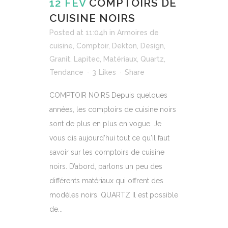
12 FÉV
COMPTOIRS DE
CUISINE NOIRS
Posted at 11:04h
in
Armoires de
cuisine
,
Comptoir
,
Dekton
,
Design
,
Granit
,
Lapitec
,
Matériaux
,
Quartz
,
Tendance
3
Likes
Share
COMPTOIR NOIRS Depuis quelques
années, les comptoirs de cuisine noirs
sont de plus en plus en vogue. Je
vous dis aujourd’hui tout ce qu'il faut
savoir sur les comptoirs de cuisine
noirs. D’abord, parlons un peu des
différents matériaux qui offrent des
modèles noirs. QUARTZ Il est possible
de...