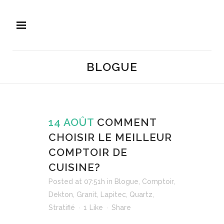
BLOGUE
14 AOÛT
COMMENT
CHOISIR LE MEILLEUR
COMPTOIR DE
CUISINE?
Posted at 07:51h
in
Blogue
,
Comptoir
,
Dekton
,
Granit
,
Lapitec
,
Quartz
,
Stratifié
1
Like
Share