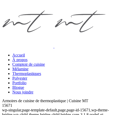
Accueil
À propos
Comptoir de cuisine
Mélamine
Thermoplastiques
Polyester
Portfolio
Blogue
Nous joindre
Armoires de cuisine de thermoplastique | Cuisine MT
15671
wp-singular,page-template-default,page,page-id-15671,wp-theme-
bridge,wp-child-theme-bridge-child,bridge-core-3.1.8,qodef-qi--