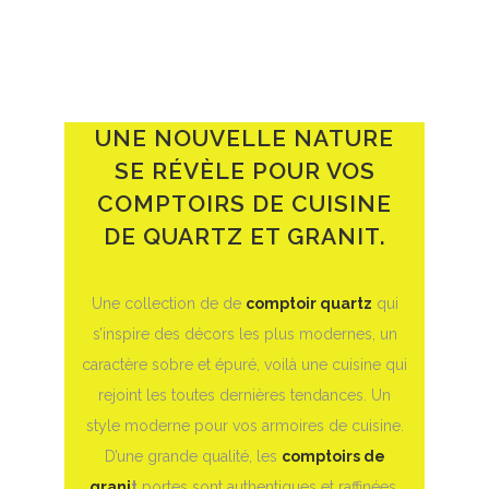
UNE NOUVELLE NATURE
SE RÉVÈLE POUR VOS
COMPTOIRS DE CUISINE
DE QUARTZ ET GRANIT.
Une collection de de
comptoir quartz
qui
s’inspire des décors les plus modernes, un
caractère sobre et épuré, voilà une cuisine qui
rejoint les toutes dernières tendances. Un
style moderne pour vos armoires de cuisine.
D’une grande qualité, les
comptoirs de
grani
t
portes sont authentiques et raffinées.