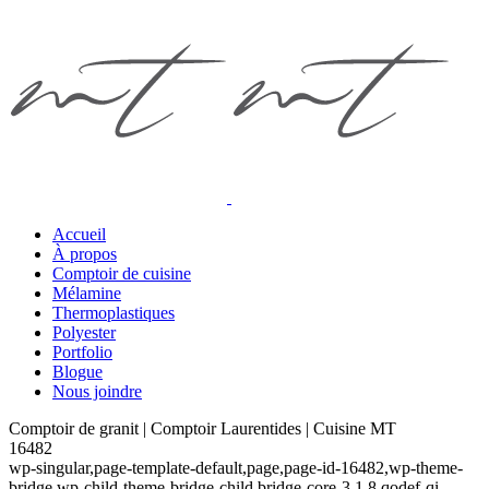
Accueil
À propos
Comptoir de cuisine
Mélamine
Thermoplastiques
Polyester
Portfolio
Blogue
Nous joindre
Comptoir de granit | Comptoir Laurentides | Cuisine MT
16482
wp-singular,page-template-default,page,page-id-16482,wp-theme-
bridge,wp-child-theme-bridge-child,bridge-core-3.1.8,qodef-qi--