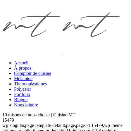
Accueil
À propos
Comptoir de cuisine
Mélamine
Thermoplastiques
Polyester
Portfolio
Blogue
Nous joindre
10 raisons de nous choisir | Cuisine MT
15479
wp-singular,page-template-default,page,page-id-15479,wp-theme-
bridge,wp-child-theme-bridge-child,bridge-core-3.1.8,qodef-qi--