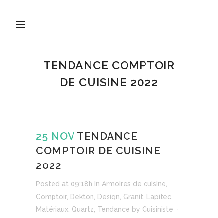
TENDANCE COMPTOIR
DE CUISINE 2022
25 NOV
TENDANCE
COMPTOIR DE CUISINE
2022
Posted at 09:18h
in
Armoires de cuisine
,
Comptoir
,
Dekton
,
Design
,
Granit
,
Lapitec
,
Matériaux
,
Quartz
,
Tendance
by
Cuisiniste